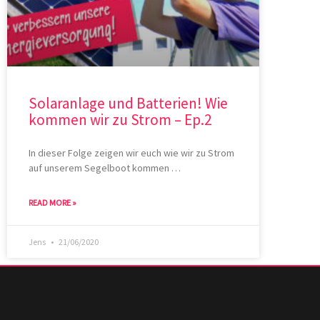
Solaranlage und Batterien! Wie
kommen wir zu Strom – Ep.2
In dieser Folge zeigen wir euch wie wir zu Strom
auf unserem Segelboot kommen …
READ MORE »
Jens
21/06/2020