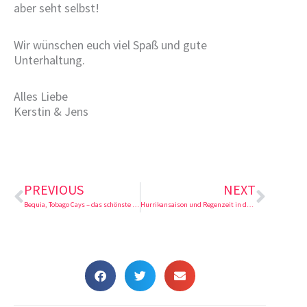
aber seht selbst!
Wir wünschen euch viel Spaß und gute
Unterhaltung.
Alles Liebe
Kerstin & Jens
Zurück
Nächs
PREVIOUS
NEXT
Bequia, Tobago Cays – das schönste Segelrevier der Karibik! – Ep.29
Hurrikansaison und Regenzeit in der Karibik! – Ep.31